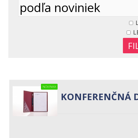
L
L
NOVINKA
KONFERENČNÁ D