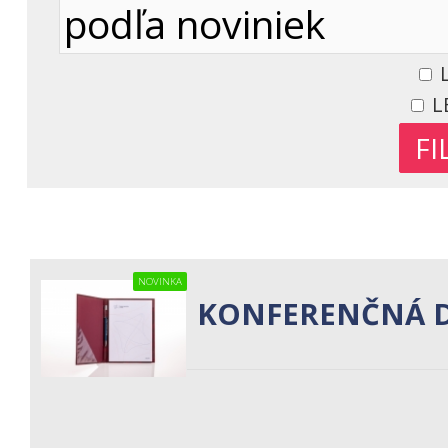
L
L
NOVINKA
KONFERENČNÁ D