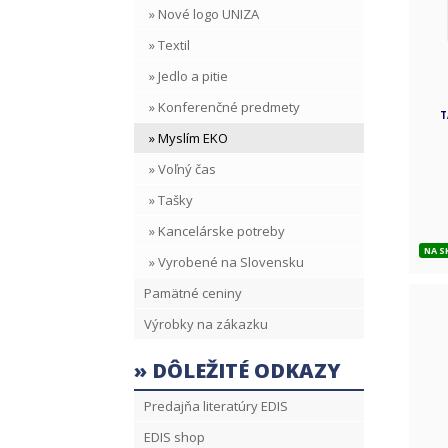
» Nové logo UNIZA
» Textil
» Jedlo a pitie
» Konferenčné predmety
T
» Myslím EKO
» Voľný čas
» Tašky
» Kancelárske potreby
NA S
» Vyrobené na Slovensku
Pamätné ceniny
Výrobky na zákazku
» DÔLEŽITÉ ODKAZY
Predajňa literatúry EDIS
EDIS shop