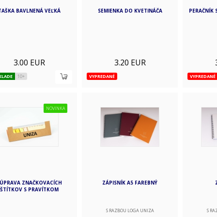
TAŠKA BAVLNENÁ VEĽKÁ
SEMIENKA DO KVETINÁČA
PERAČNÍK 
3.00 EUR
3.20 EUR
KLADE
10+
VYPREDANÉ
VYPREDANÉ
NOVINKA
ÚPRAVA ZNAČKOVACÍCH
ZÁPISNÍK A5 FAREBNÝ
ŠTÍTKOV S PRAVÍTKOM
S RAZBOU LOGA UNIZA
S RA