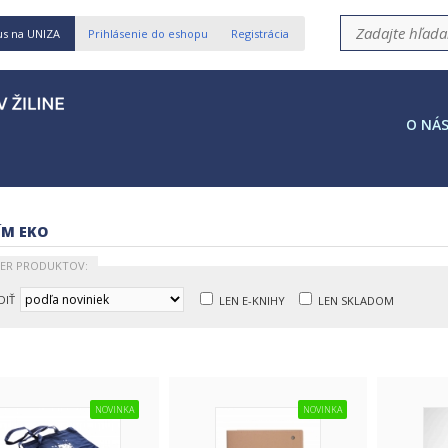
us na UNIZA
Prihlásenie do eshopu
Registrácia
O NÁ
ÍM EKO
TER PRODUKTOV:
DIŤ
LEN E-KNIHY
LEN SKLADOM
NOVINKA
NOVINKA