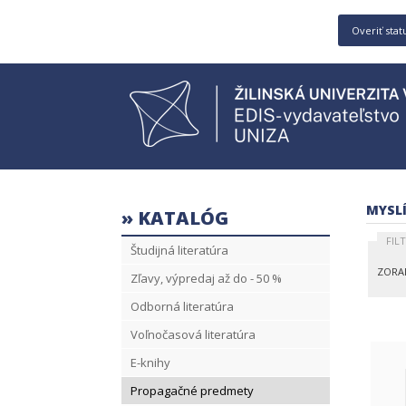
Overiť stat
MYSL
» KATALÓG
FIL
Študijná literatúra
ZORA
Zľavy, výpredaj až do - 50 %
Odborná literatúra
Voľnočasová literatúra
E-knihy
Propagačné predmety