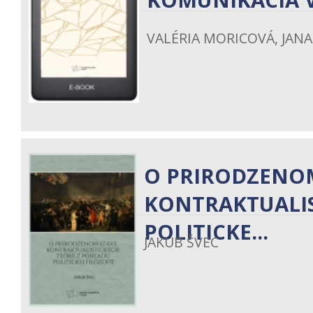
KOMUNIKÁCIA V
VALÉRIA MORICOVÁ, JAN
O PRIRODZENO
KONTRAKTUALIS
POLITICKE...
JAKUB ŠVEC