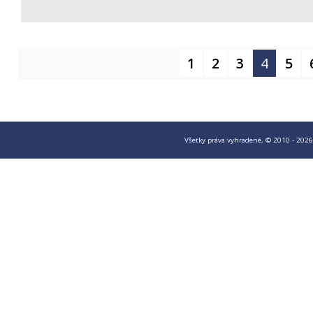
1
2
3
4
5
Všetky práva vyhradené, © 2010 - 2026 