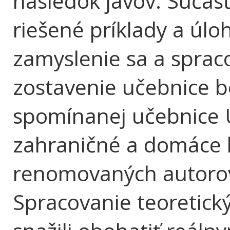
následok javov. Súčasť
riešené príklady a úl
zamyslenie sa a spra
zostavenie učebnice bo
spomínanej učebnice 
zahraničné a domáce l
renomovaných autorov
Spracovanie teoretick