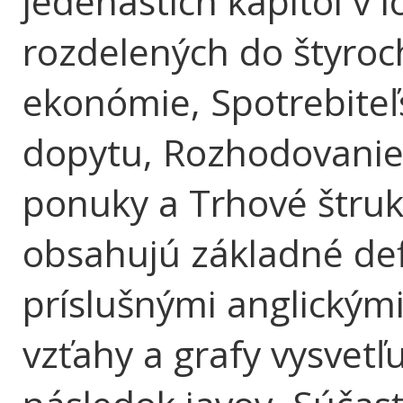
jedenástich kapitol v l
rozdelených do štyroch
ekonómie, Spotrebiteľ
dopytu, Rozhodovanie 
ponuky a Trhové štrukt
obsahujú základné def
príslušnými anglickým
vzťahy a grafy vysvetľu