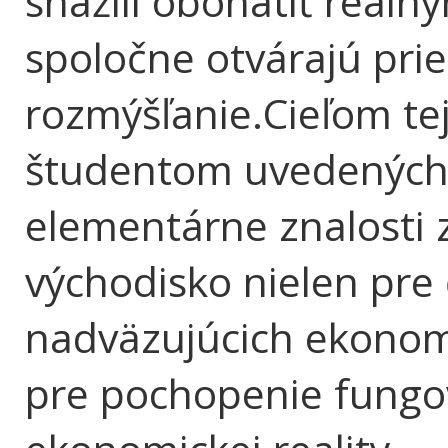
snažili obohatiť reáln
spoločne otvárajú prie
rozmýšľanie.Cieľom te
študentom uvedených 
elementárne znalosti 
východisko nielen pre
nadväzujúcich ekonom
pre pochopenie fungo