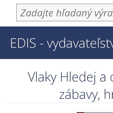
EDIS - vydavateľs
Vlaky Hledej a 
zábavy, h