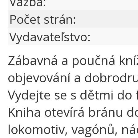
Väzba:
Počet strán:
Vydavateľstvo:
Zábavná a poučná kníž
objevování a dobrodruž
Vydejte se s dětmi do f
Kniha otevírá bránu d
lokomotiv, vagónů, nádr