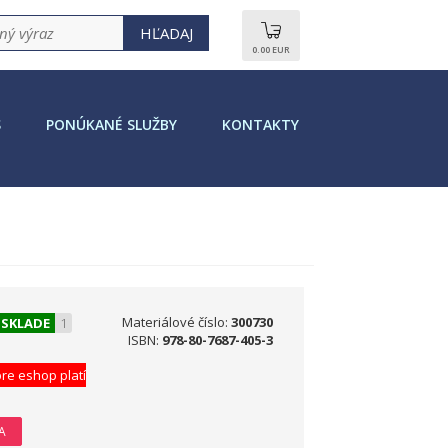
0.00 EUR
S
PONÚKANÉ SLUŽBY
KONTAKTY
Materiálové číslo:
300730
 SKLADE
1
ISBN:
978-80-7687-405-3
re eshop platí