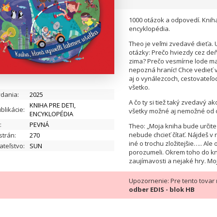
1000 otázok a odpovedí. Kniha
encyklopédia.
Theo je veľmi zvedavé dieťa.
otázky: Prečo hviezdy cez de
zima? Prečo vesmírne lode ma
nepozná hraníc! Chce vedieť v
aj o vynálezcoch, cestovateľo
všetko.
ydania:
2025
A čo ty si tiež taký zvedavý 
KNIHA PRE DETI,
blikácie:
všetky možné aj nemožné od o
ENCYKLOPÉDIA
:
PEVNÁ
Theo: „Moja kniha bude určite
nebude chcieť čítať. Nájdeš v 
strán:
270
iné o trochu zložitejšie….. Al
teľstvo:
SUN
porozumeli. Okrem toho do k
zaujímavosti a nejaké hry. M
Upozornenie: Pre tento tovar
odber EDIS - blok HB