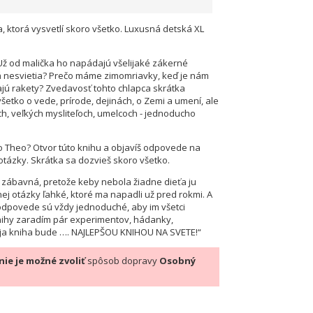
, ktorá vysvetlí skoro všetko. Luxusná detská XL
 Už od malička ho napádajú všelijaké zákerné
ň nesvietia? Prečo máme zimomriavky, keď je nám
jú rakety? Zvedavosť tohto chlapca skrátka
šetko o vede, prírode, dejinách, o Zemi a umení, ale
ch, veľkých mysliteľoch, umelcoch - jednoducho
ako Theo? Otvor túto knihu a objavíš odpovede na
tázky. Skrátka sa dozvieš skoro všetko.
 zábavná, pretože keby nebola žiadne dieťa ju
nej otázky ľahké, ktoré ma napadli už pred rokmi. A
e odpovede sú vždy jednoduché, aby im všetci
nihy zaradím pár experimentov, hádanky,
oja kniha bude …. NAJLEPŠOU KNIHOU NA SVETE!“
nie je možné zvoliť
spôsob dopravy
Osobný