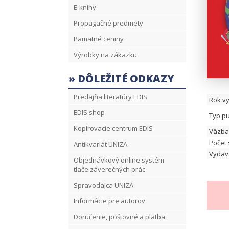
E-knihy
Propagačné predmety
Pamätné ceniny
Výrobky na zákazku
» DÔLEŽITÉ ODKAZY
Predajňa literatúry EDIS
Rok v
EDIS shop
Typ pu
Kopírovacie centrum EDIS
Väzba
Počet 
Antikvariát UNIZA
Vydava
Objednávkový online systém
tlače záverečných prác
Spravodajca UNIZA
Informácie pre autorov
Doručenie, poštovné a platba