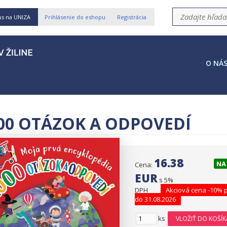
us na UNIZA
Prihlásenie do eshopu
Registrácia
O NÁ
00 OTÁZOK A ODPOVEDÍ
16.38
NA
Cena:
EUR
s 5%
DPH
Akciová cena -10% p
do 31.08.2026
ks