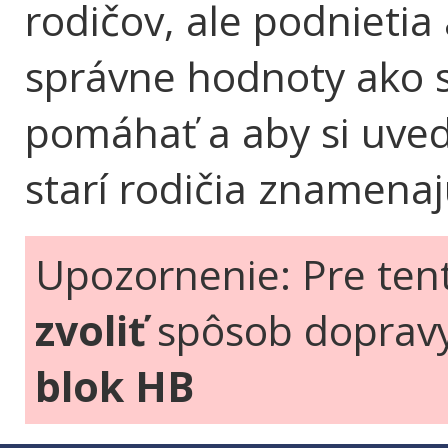
rodičov, ale podnietia a
správne hodnoty ako s
pomáhať a aby si uvedo
starí rodičia znamenaj
Upozornenie: Pre ten
zvoliť
spôsob doprav
blok HB