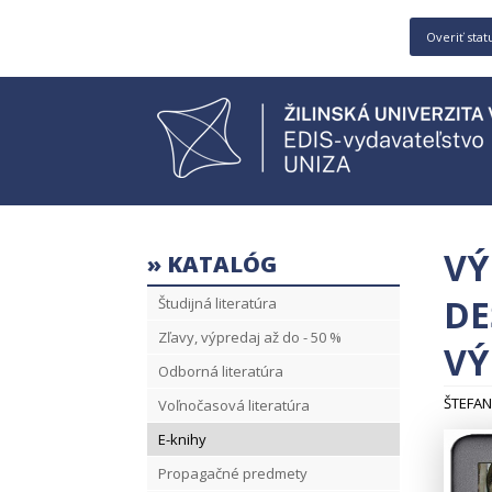
Overiť stat
VÝ
» KATALÓG
DE
Študijná literatúra
Zľavy, výpredaj až do - 50 %
VÝ
Odborná literatúra
ŠTEFAN
Voľnočasová literatúra
E-knihy
Propagačné predmety