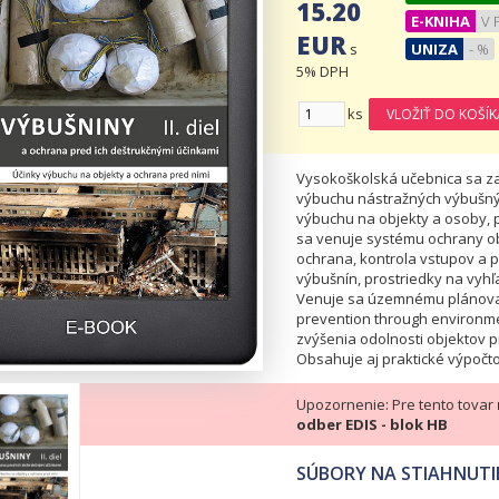
15.20
E-KNIHA
V 
EUR
s
UNIZA
- %
5% DPH
ks
Vysokoškolská učebnica sa z
výbuchu nástražných výbušnýc
výbuchu na objekty a osoby, p
sa venuje systému ochrany ob
ochrana, kontrola vstupov a p
výbušnín, prostriedky na vyhľ
Venuje sa územnému plánovan
prevention through environme
zvýšenia odolnosti objektov
Obsahuje aj praktické výpočt
Upozornenie: Pre tento tovar
odber EDIS - blok HB
SÚBORY NA STIAHNUTI