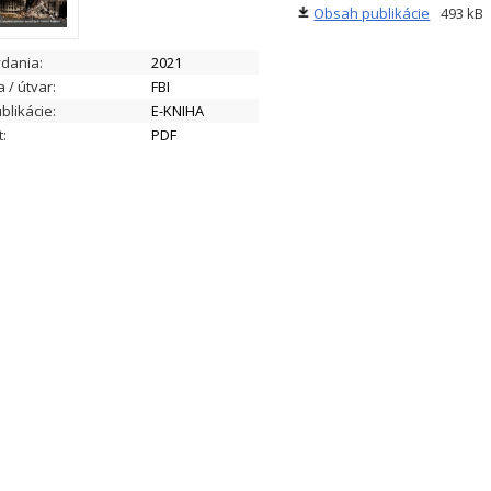
Obsah publikácie
493 kB
ydania:
2021
a / útvar:
FBI
blikácie:
E-KNIHA
:
PDF