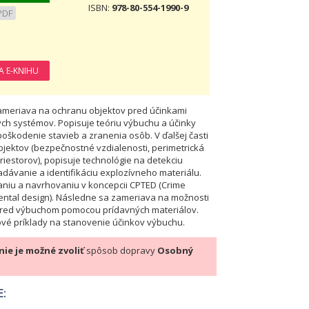
ISBN:
978-80-554-1990-9
PDF
ameriava na ochranu objektov pred účinkami
h systémov. Popisuje teóriu výbuchu a účinky
oškodenie stavieb a zranenia osôb. V ďalšej časti
jektov (bezpečnostné vzdialenosti, perimetrická
riestorov), popisuje technológie na detekciu
adávanie a identifikáciu explozívneho materiálu.
iu a navrhovaniu v koncepcii CPTED (Crime
ntal design). Následne sa zameriava na možnosti
 pred výbuchom pomocou prídavných materiálov.
ové príklady na stanovenie účinkov výbuchu.
nie je možné zvoliť
spôsob dopravy
Osobný
E: