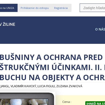
us na UNIZA
Prihlásenie do eshopu
Registrácia
O NÁ
BUŠNINY A OCHRANA PRED 
ŠTRUKČNÝMI ÚČINKAMI. II. 
BUCHU NA OBJEKTY A OCHR
 JANGL, VLADIMÍR KAVICKÝ, LUCIA FIGULI, ZUZANA ZVAKOVÁ
Cena :
IHNEĎ NA S