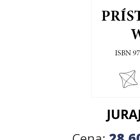
JURA
28.6
Cena: