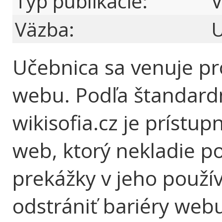
Typ publikácie:
V
Väzba:
Učebnica sa venuje pr
webu. Podľa štandardný
wikisofia.cz je prístu
web, ktorý nekladie p
prekážky v jeho použí
odstrániť bariéry webu