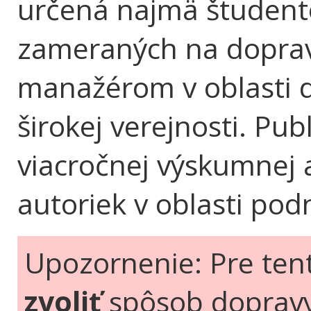
určená najmä študent
zameraných na dopra
manažérom v oblasti do
širokej verejnosti. Pub
viacročnej výskumnej 
autoriek v oblasti pod
Upozornenie: Pre ten
zvoliť
spôsob doprav