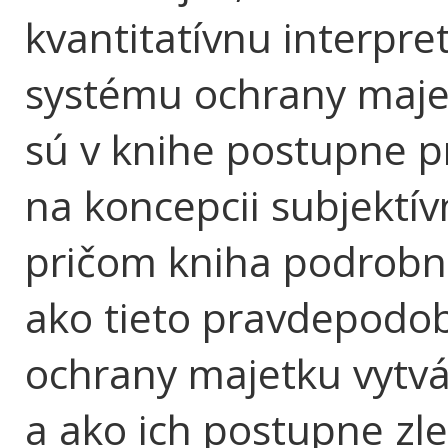
kvantitatívnu interpre
systému ochrany majet
sú v knihe postupne p
na koncepcii subjektí
pričom kniha podrobne 
ako tieto pravdepodob
ochrany majetku vytvá
a ako ich postupne zl