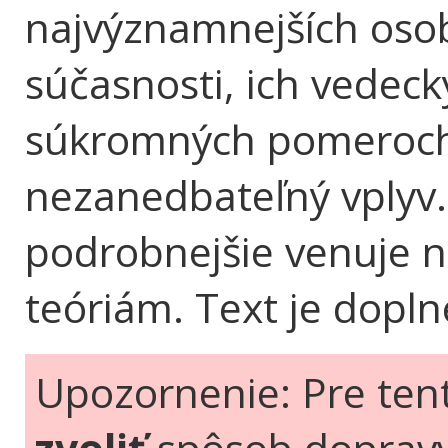
najvýznamnejších osob
súčasnosti, ich vedeck
súkromných pomeroch,
nezanedbateľný vplyv. 
podrobnejšie venuje 
teóriám. Text je dopl
Upozornenie: Pre ten