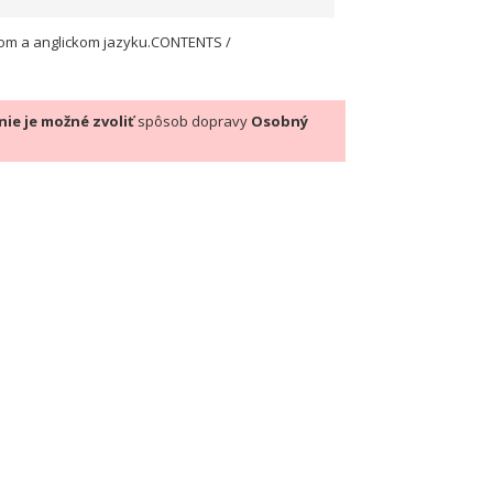
kom a anglickom jazyku.CONTENTS /
nie je možné zvoliť
spôsob dopravy
Osobný