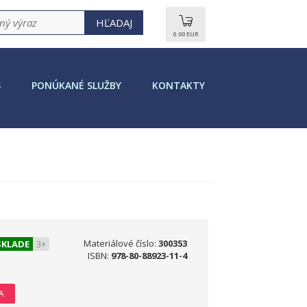
0.00 EUR
S
PONÚKANÉ SLUŽBY
KONTAKTY
Materiálové číslo:
300353
SKLADE
3+
ISBN:
978-80-88923-11-4