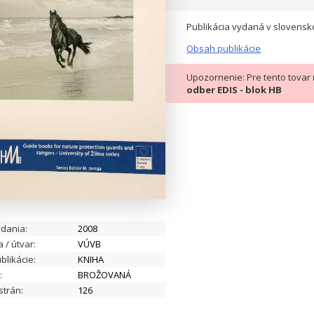
Publikácia vydaná v slovens
Obsah publikácie
Upozornenie: Pre tento tovar
odber EDIS - blok HB
ydania:
2008
a / útvar:
VÚVB
blikácie:
KNIHA
:
BROŽOVANÁ
strán:
126