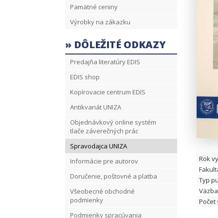
Pamätné ceniny
Výrobky na zákazku
» DÔLEŽITÉ ODKAZY
Predajňa literatúry EDIS
EDIS shop
Kopírovacie centrum EDIS
Antikvariát UNIZA
Objednávkový online systém
tlače záverečných prác
Spravodajca UNIZA
Rok v
Informácie pre autorov
Fakult
Doručenie, poštovné a platba
Typ pu
Väzba
Všeobecné obchodné
podmienky
Počet 
Podmienky spracúvania