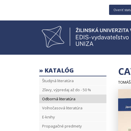
Overiť stat
CA
» KATALÓG
Študijná literatúra
TOMÁŠ 
Zľavy, výpredaj až do - 50 %
Odborná literatúra
Voľnočasová literatúra
E-knihy
Propagačné predmety