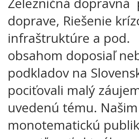
Železničná dopravná p
doprave, Riešenie krízo
infraštruktúre a pod
obsahom doposiaľ neb
podkladov na Slovensk
pociťovali malý záuje
uvedenú tému. Našim 
monotematickú publik