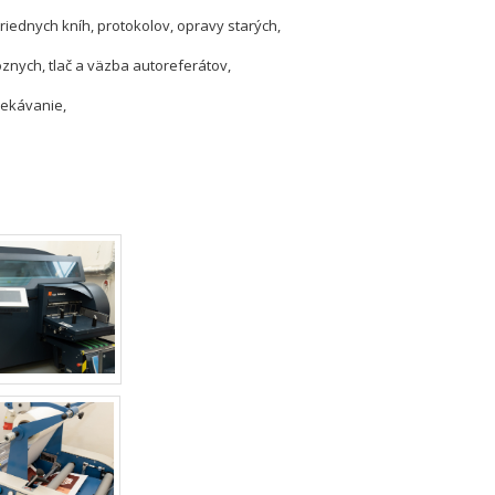
riednych kníh, protokolov, opravy starých,
znych, tlač a väzba autoreferátov,
sekávanie,