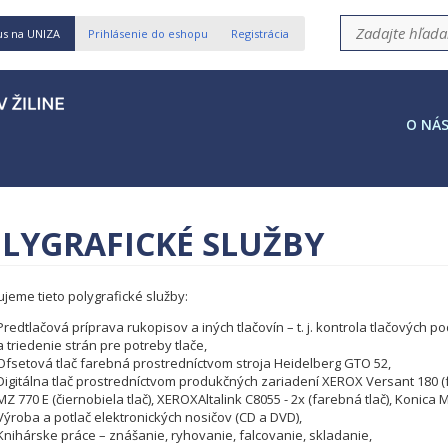
us na UNIZA
Prihlásenie do eshopu
Registrácia
O NÁ
LYGRAFICKÉ SLUŽBY
jeme tieto polygrafické služby:
Predtlačová príprava rukopisov a iných tlačovín – t. j. kontrola tlačových
a triedenie strán pre potreby tlače,
Ofsetová tlač farebná prostredníctvom stroja Heidelberg GTO 52,
Digitálna tlač prostredníctvom produkčných zariadení XEROX Versant 180 (fa
MZ 770 E (čiernobiela tlač), XEROXAltalink C8055 - 2x (farebná tlač), Konica 
Výroba a potlač elektronických nosičov (CD a DVD),
Knihárske práce – znášanie, ryhovanie, falcovanie, skladanie,