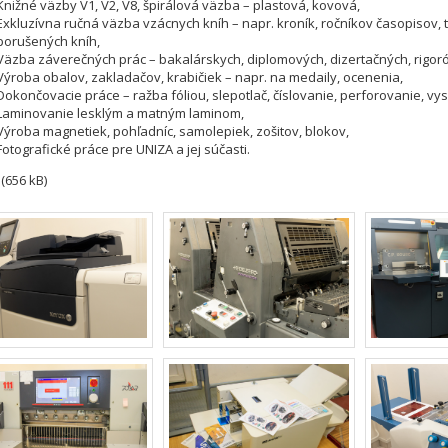
Knižné väzby V1, V2, V8, špirálová väzba – plastová, kovová,
Exkluzívna ručná väzba vzácnych kníh – napr. kroník, ročníkov časopisov, t
porušených kníh,
Väzba záverečných prác – bakalárskych, diplomových, dizertačných, rigoró
Výroba obalov, zakladačov, krabičiek – napr. na medaily, ocenenia,
Dokončovacie práce – ražba fóliou, slepotlač, číslovanie, perforovanie, vy
Laminovanie lesklým a matným laminom,
Výroba magnetiek, pohľadníc, samolepiek, zošitov, blokov,
Fotografické práce pre UNIZA a jej súčasti.
(656 kB)