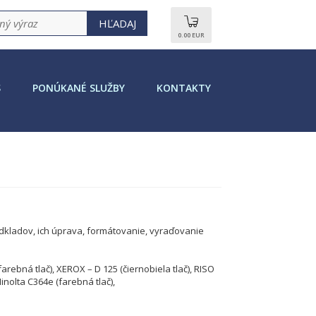
0.00 EUR
S
PONÚKANÉ SLUŽBY
KONTAKTY
 podkladov, ich úprava, formátovanie, vyraďovanie
rebná tlač), XEROX – D 125 (čiernobiela tlač), RISO
Minolta C364e (farebná tlač),