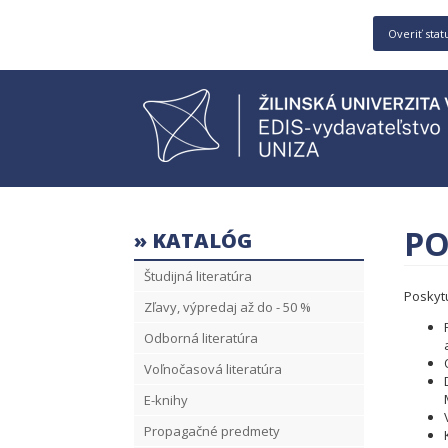
Overiť stat
PO
» KATALÓG
Študijná literatúra
Poskytu
Zľavy, výpredaj až do - 50 %
Odborná literatúra
Voľnočasová literatúra
E-knihy
Propagačné predmety