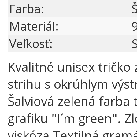
Farba:
Š
Materiál:
Veľkosť:
S
Kvalitné unisex tričko
strihu s okrúhlym výs
Šalviová zelená farba 
grafiku "I´m green". Z
viskóza Textilná gram